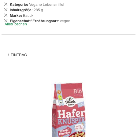
Dies
Kategorie
Vegane Lebensmittel
entfernen
Dies
Inhaltsgröße
285 g
entfernen
Dies
Marke
Bauck
entfernen
Dies
Eigenschaft/ Ernährungsart
vegan
Alles löschen
entfernen
1
EINTRAG