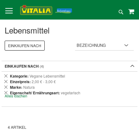
Direkt
zum
Suche
Inhalt
Lebensmittel
EINKAUFEN NACH
EINKAUFEN NACH
Dies
Kategorie
Vegane Lebensmittel
entfernen
Dies
Einzelpreis
2,00 € - 3,00 €
entfernen
Dies
Marke
Natura
entfernen
Dies
Eigenschaft/ Ernährungsart
vegetarisch
Alles löschen
entfernen
4
ARTIKEL