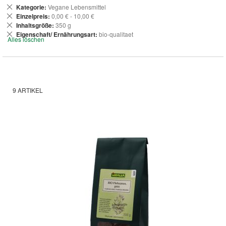
Dies
Kategorie
Vegane Lebensmittel
entfernen
Dies
Einzelpreis
0,00 € - 10,00 €
entfernen
Dies
Inhaltsgröße
350 g
entfernen
Dies
Eigenschaft/ Ernährungsart
bio-qualitaet
Alles löschen
entfernen
9
ARTIKEL