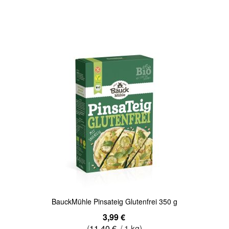
Quickview
BauckMühle Pinsateig Glutenfrei 350 g
3,99 €
(
11,40 €
/ 1 kg)