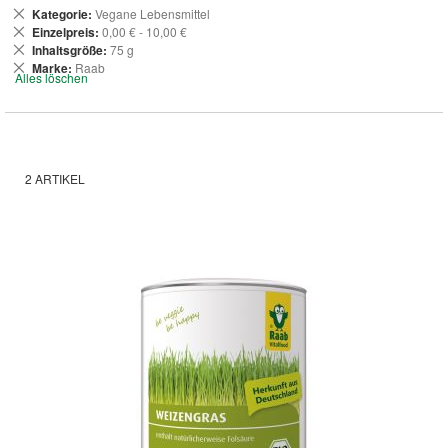
Dies
Kategorie
Vegane Lebensmittel
entfernen
Dies
Einzelpreis
0,00 € - 10,00 €
entfernen
Dies
Inhaltsgröße
75 g
entfernen
Dies
Marke
Raab
Alles löschen
entfernen
2
ARTIKEL