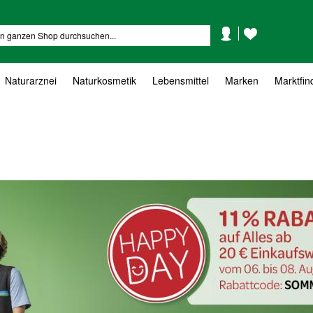
Mein
Mein
Suche
Konto
Wunschzettel
Naturarznei
Naturkosmetik
Lebensmittel
Marken
Marktfin