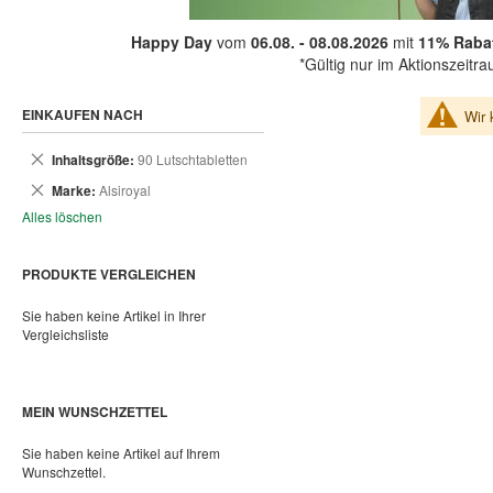
Happy Day
vom
06.08. - 08.08.2026
mit
11% Rabat
*Gültig nur im Aktionszeitr
EINKAUFEN NACH
Wir 
Dies
Inhaltsgröße
90 Lutschtabletten
entfernen
Dies
Marke
Alsiroyal
entfernen
Alles löschen
PRODUKTE VERGLEICHEN
Sie haben keine Artikel in Ihrer
Vergleichsliste
MEIN WUNSCHZETTEL
Sie haben keine Artikel auf Ihrem
Wunschzettel.