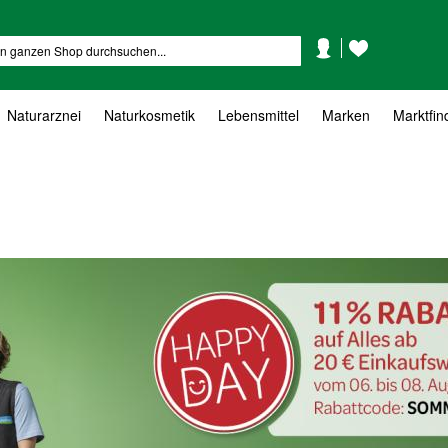
Mein
Mein
Suche
Konto
Wunschzettel
Naturarznei
Naturkosmetik
Lebensmittel
Marken
Marktfin