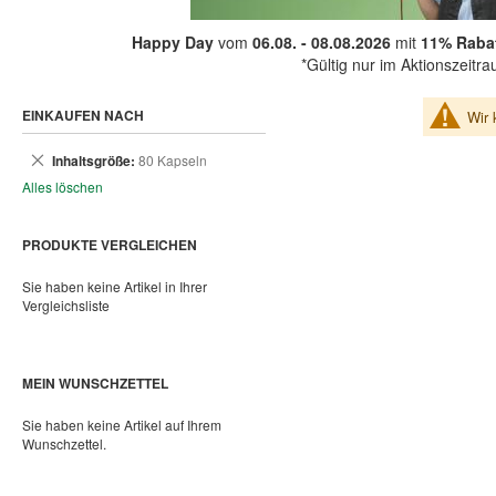
Happy Day
vom
06.08. - 08.08.2026
mit
11% Rabat
*Gültig nur im Aktionszeitr
EINKAUFEN NACH
Wir 
Dies
Inhaltsgröße
80 Kapseln
entfernen
Alles löschen
PRODUKTE VERGLEICHEN
Sie haben keine Artikel in Ihrer
Vergleichsliste
MEIN WUNSCHZETTEL
Sie haben keine Artikel auf Ihrem
Wunschzettel.