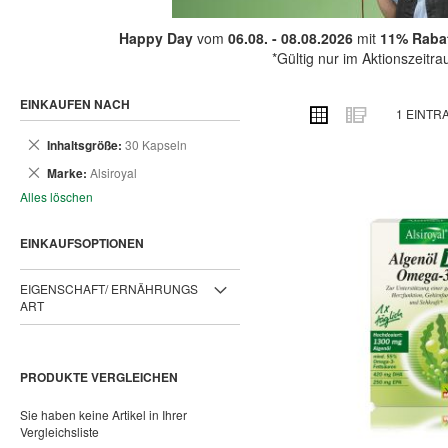
Happy Day
vom
06.08. - 08.08.2026
mit
11% Rabat
*Gültig nur im Aktionszeitr
EINKAUFEN NACH
ANSICHT
Raster
Liste
1
EINTR
ALS
Dies
Inhaltsgröße
30 Kapseln
entfernen
Dies
Marke
Alsiroyal
entfernen
Alles löschen
EINKAUFSOPTIONEN
EIGENSCHAFT/ ERNÄHRUNGS
ART
PRODUKTE VERGLEICHEN
Sie haben keine Artikel in Ihrer
Vergleichsliste