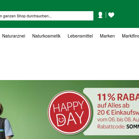
Mein
Mein
Suche
Konto
Wunschzettel
Naturarznei
Naturkosmetik
Lebensmittel
Marken
Marktfin