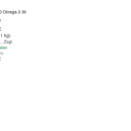
300 Omega-3 30
n
€
 1 kg)
.
,
Zzgl.
sten
is
€